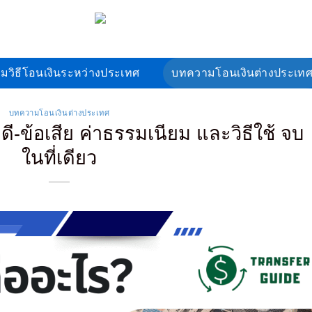
มวิธีโอนเงินระหว่างประเทศ
บทความโอนเงินต่างประเท
บทความโอนเงินต่างประเทศ
ี-ข้อเสีย ค่าธรรมเนียม และวิธีใช้ จบ
ในที่เดียว