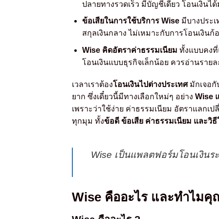
ปลายทางรวดเร็ว มีบัญชีเดียว โอนเงินได้
ข้อเสียในการใช้บริการ Wise
มีบางประเท
สกุลเงินกลาง ไม่เหมาะกับการโอนเงินก้อน
Wise
คิดอัตราค่าธรรมเนียม
ทั้งแบบคงท
โอนเงินแบบธุรกิจเล็กน้อย ควรอ่านรายล
เวลาเราต้อง
โอนเงินไปต่างประเทศ
มักเจอกั
ยาก ซึ่งเดี๋ยวนี้มีทางเลือกใหม่ๆ อย่าง
Wise
เพราะว่าใช้ง่าย ค่าธรรมเนียม อัตราแลกเปลี
ทุกมุม ทั้ง
ข้อดี ข้อเสีย ค่าธรรมเนียม และวิธี
Wise เป็นแพลตฟอร์มโอนเงินระหว
Wise คืออะไร และทำไมคุณ