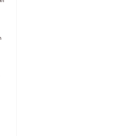
ลก
ก
ี