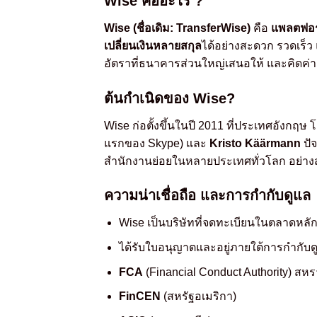
Wise คืออะไร ?
Wise (ชื่อเดิม: TransferWise)
คือ
แพลตฟอร์
เปลี่ยนเงินหลายสกุล
ได้อย่างสะดวก รวดเร็ว 
อัตราที่ธนาคารส่วนใหญ่เสนอให้ และคิดค่า
ต้นกำเนิดของ Wise?
Wise ก่อตั้งขึ้นในปี 2011 ที่ประเทศอังกฤษ โ
แรกของ Skype) และ
Kristo Käärmann
ปัจ
สำนักงานย่อยในหลายประเทศทั่วโลก อย่างส
ความน่าเชื่อถือ และการกำกับดูแล
Wise เป็นบริษัทที่จดทะเบียนในตลาดหลั
ได้รับใบอนุญาตและอยู่ภายใต้การกำกับ
FCA
(Financial Conduct Authority) ส
FinCEN
(สหรัฐอเมริกา)