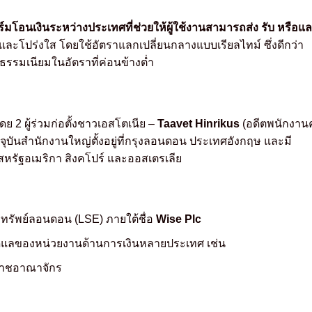
มโอนเงินระหว่างประเทศที่ช่วยให้ผู้ใช้งานสามารถส่ง รับ หรือแ
และโปร่งใส โดยใช้อัตราแลกเปลี่ยนกลางแบบเรียลไทม์ ซึ่งดีกว่า
ธรรมเนียมในอัตราที่ค่อนข้างต่ำ
ดย 2 ผู้ร่วมก่อตั้งชาวเอสโตเนีย –
Taavet Hinrikus
(อดีตพนักงาน
จุบันสำนักงานใหญ่ตั้งอยู่ที่กรุงลอนดอน ประเทศอังกฤษ และมี
หรัฐอเมริกา สิงคโปร์ และออสเตรเลีย
กทรัพย์ลอนดอน (LSE) ภายใต้ชื่อ
Wise Plc
ดูแลของหน่วยงานด้านการเงินหลายประเทศ เช่น
หราชอาณาจักร