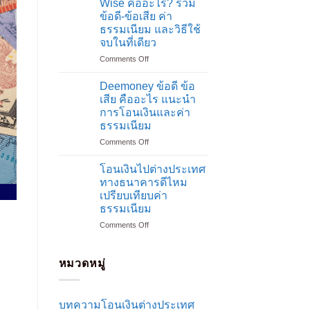
Wise คืออะไร? รวม
ไป
ไทย
ข้อดี-ข้อเสีย ค่า
ต่าง
ทาง
ธรรมเนียม และวิธีใช้
ประเทศ
ไหน
จบในที่เดียว
ทาง
ที่
ธนาคาร
สะดวก
on
Comments Off
ต้อง
ค่า
Wise
ทำ
ธรรมเนียม
คือ
Deemoney ข้อดี ข้อ
ยัง
ต่ำ
อะไร?
เสีย คืออะไร แนะนำ
ไง
ที่สุด
รวม
การโอนเงินและค่า
ใช้
ข้อดี-
ธรรมเนียม
อะไร
ข้อ
บ้าง
เสีย
on
Comments Off
ค่า
Deemoney
ธรรมเนียม
ข้อดี
โอนเงินไปต่างประเทศ
และ
ข้อ
ทางธนาคารดีไหม
วิธี
เสีย
เปรียบเทียบค่า
ใช้
คือ
ธรรมเนียม
จบ
อะไร
ใน
แนะนำ
on
Comments Off
ที่
การ
โอน
เดียว
โอน
เงิน
เงิน
ไป
หมวดหมู่
และ
ต่าง
ค่า
ประเทศ
ธรรมเนียม
ทาง
ง
บทความโอนเงินต่างประเทศ
ธนาคาร