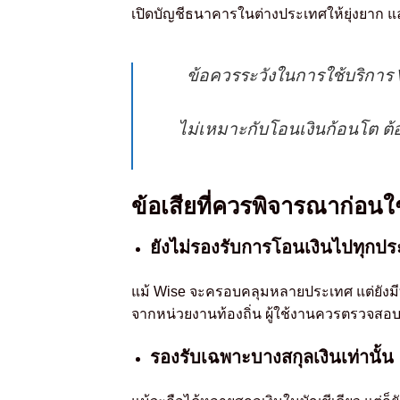
เปิดบัญชีธนาคารในต่างประเทศให้ยุ่งยาก 
ข้อควรระวังในการใช้บริการ W
ไม่เหมาะกับโอนเงินก้อนโต ต
ข้อเสียที่ควรพิจารณาก่อนใ
ยังไม่รองรับการโอนเงินไปทุกป
แม้ Wise จะครอบคลุมหลายประเทศ แต่ยังมี
จากหน่วยงานท้องถิ่น ผู้ใช้งานควรตรวจสอ
รองรับเฉพาะบางสกุลเงินเท่านั้น