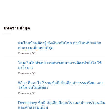
บทความล่าสุด
คนไกลบ้านต้องรู้ ส่งเงินกลับไทย ทางไหนที่สะดวก
ค่าธรรมเนียมต่ำที่สุด
on
Comments Off
คน
ไกล
โอนเงินไปต่างประเทศทางธนาคารต้องทำยังไง ใช้
บ้าน
อะไรบ้าง
ต้อง
on
Comments Off
รู้
โอน
ส่ง
เงิน
เงิน
Wise คืออะไร? รวมข้อดี-ข้อเสีย ค่าธรรมเนียม และ
ไป
กลับ
วิธีใช้ จบในที่เดียว
ต่าง
ไทย
on
Comments Off
ประเทศ
ทาง
Wise
ทาง
ไหน
คือ
ธนาคาร
Deemoney ข้อดี ข้อเสีย คืออะไร แนะนำการโอนเงิน
ที่
อะไร?
ต้อง
และค่าธรรมเนียม
สะดวก