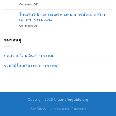
รวม
ทำ
ค่า
on
Comments Off
ข้อดี-
ยัง
ธรรมเนียม
Deemoney
ข้อ
ไง
ต่ำ
ข้อดี
เสีย
โอนเงินไปต่างประเทศ ทางธนาคารดีไหม เปรียบ
ใช้
ที่สุด
ข้อ
ค่า
เทียบค่าธรรมเนียม
อะไร
เสีย
ธรรมเนียม
บ้าง
on
Comments Off
คือ
และ
โอน
อะไร
วิธี
เงิน
แนะนำ
ใช้
ไป
หมวดหมู่
การ
จบ
ต่าง
โอน
ใน
ประเทศ
เงิน
ที่
ทาง
และ
เดียว
บทความโอนเงินต่างประเทศ
ธนาคาร
ค่า
ดี
ธรรมเนียม
รวมวิธีโอนเงินระหว่างประเทศ
ไหม
เปรียบ
เทียบ
ค่า
ธรรมเนียม
Copyright 2026 ©
transferguide.org
เกี่ยวกับเรา
นโยบายความเป็นส่วนตัว