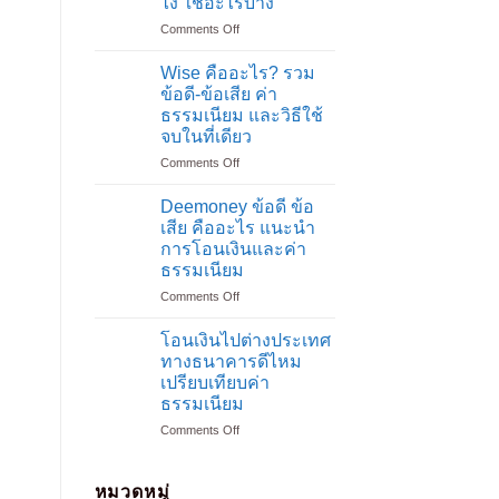
ไง ใช้อะไรบ้าง
รู้
on
Comments Off
ส่ง
โอน
เงิน
เงิน
กลับ
Wise คืออะไร? รวม
ไป
ไทย
ข้อดี-ข้อเสีย ค่า
ต่าง
ทาง
ธรรมเนียม และวิธีใช้
ประเทศ
ไหน
จบในที่เดียว
ทาง
ที่
ธนาคาร
สะดวก
on
Comments Off
ต้อง
ค่า
Wise
ทำ
ธรรมเนียม
คือ
Deemoney ข้อดี ข้อ
ยัง
ต่ำ
อะไร?
เสีย คืออะไร แนะนำ
ไง
ที่สุด
รวม
การโอนเงินและค่า
ใช้
ข้อดี-
ธรรมเนียม
อะไร
ข้อ
บ้าง
เสีย
on
Comments Off
า
ค่า
Deemoney
ธรรมเนียม
ข้อดี
โอนเงินไปต่างประเทศ
และ
ข้อ
ทางธนาคารดีไหม
วิธี
เสีย
เปรียบเทียบค่า
ใช้
คือ
ธรรมเนียม
จบ
อะไร
ใน
แนะนำ
on
Comments Off
ที่
การ
โอน
เดียว
โอน
เงิน
เงิน
ไป
หมวดหมู่