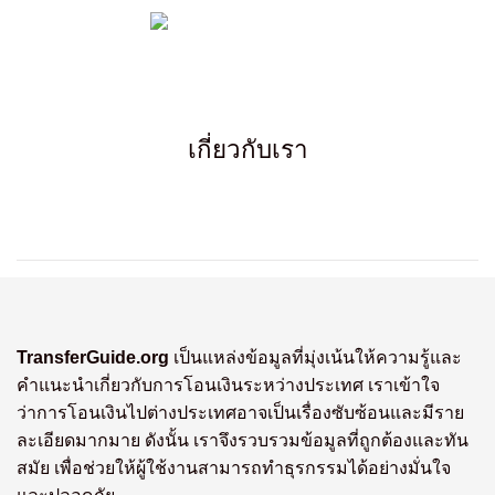
Skip
to
content
เกี่ยวกับเรา
TransferGuide.org
เป็นแหล่งข้อมูลที่มุ่งเน้นให้ความรู้และ
คำแนะนำเกี่ยวกับการโอนเงินระหว่างประเทศ เราเข้าใจ
ว่าการโอนเงินไปต่างประเทศอาจเป็นเรื่องซับซ้อนและมีราย
ละเอียดมากมาย ดังนั้น เราจึงรวบรวมข้อมูลที่ถูกต้องและทัน
สมัย เพื่อช่วยให้ผู้ใช้งานสามารถทำธุรกรรมได้อย่างมั่นใจ